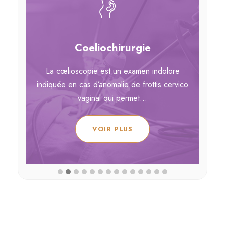
Coeliochirurgie
La cœlioscopie est un examen indolore
s
indiquée en cas d’anomalie de frottis cervico
s
vaginal qui permet...
gy
..
VOIR PLUS