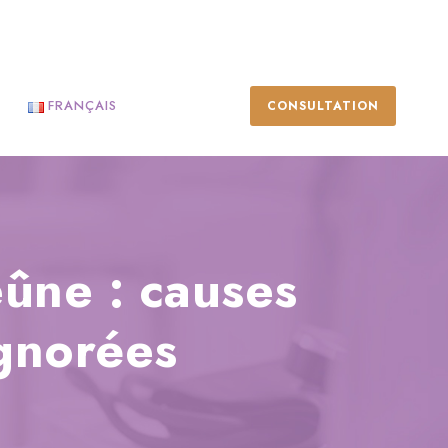
FRANÇAIS
CONSULTATION
eûne : causes
gnorées